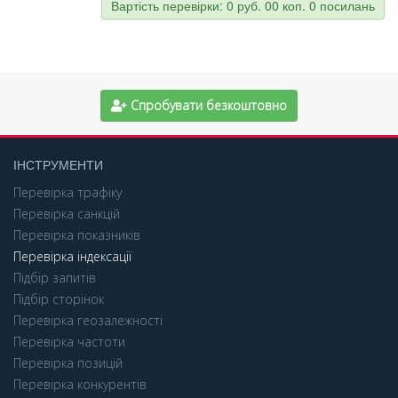
Вартість перевірки:
0 руб. 00 коп.
0 посилань
Спробувати безкоштовно
ІНСТРУМЕНТИ
Перевірка трафіку
Перевірка санкцій
Перевірка показників
Перевірка індексації
Підбір запитів
Підбір сторінок
Перевірка геозалежності
Перевірка частоти
Перевірка позицій
Перевірка конкурентів