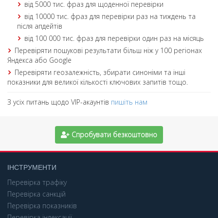
від 5000 тис. фраз для щоденної перевірки
від 10000 тис. фраз для перевірки раз на тиждень та
після апдейтів
від 100 000 тис. фраз для перевірки один раз на місяць
Перевіряти пошукові результати більш ніж у 100 регіонах
Яндекса або Google
Перевіряти геозалежність, збирати синоніми та інші
показники для великої кількості ключових запитів тощо.
З усіх питань щодо VIP-акаунтів
пишіть нам
Спробувати безкоштовно
ІНСТРУМЕНТИ
Перевірка трафіку
Перевірка санкцій
Перевірка показників
Перевірка індексації