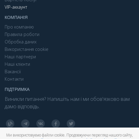
VIP-аккаунт
КОМПАНІЯ
Про компанію
Правила роботи
Обробка даних
Використання cookie
Наші партнери
Наші клієнти
Вакансії
Контакти
ПІДТРИМКА
Виникли питання? Напишіть нам і ми обов'язково вам
дамо відповідь.
Ми використовуємо файли cookie. Продовжуючи перегляд нашого сайту,