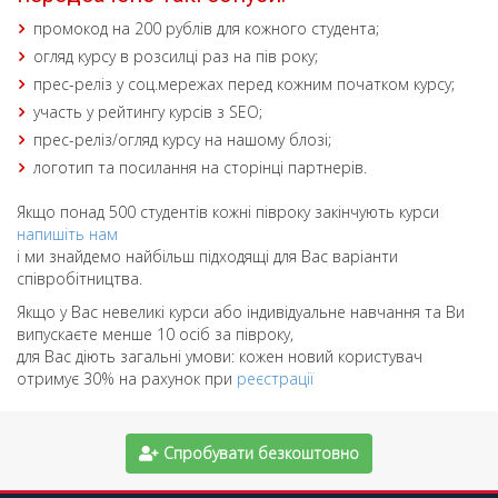
промокод на 200 рублів для кожного студента;
огляд курсу в розсилці раз на пів року;
прес-реліз у соц.мережах перед кожним початком курсу;
участь у рейтингу курсів з SEO;
прес-реліз/огляд курсу на нашому блозі;
логотип та посилання на сторінці партнерів.
Якщо понад 500 студентів кожні півроку закінчують курси
напишіть нам
і ми знайдемо найбільш підходящі для Вас варіанти
співробітництва.
Якщо у Вас невеликі курси або індивідуальне навчання та Ви
випускаєте менше 10 осіб за півроку,
для Вас діють загальні умови: кожен новий користувач
отримує 30% на рахунок при
реєстрації
Спробувати безкоштовно