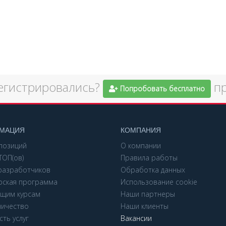
егистрировались?
п
Попробовать бесплатно
МАЦИЯ
КОМПАНИЯ
позиций
О компании
ТОП(ов)
Правила работы
 разработчиков
Обработка данных
рская программа
Использование cookie
щим курсам
Наши партнеры
ничество
Наши клиенты
ть услуг
Вакансии