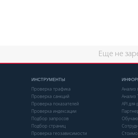
Еще не зар
ИНСТРУМЕНТЫ
ИНФОР
Проверка трафика
Анализ 
Проверка санкций
Анализ 
Проверка показателей
API для
Проверка индексации
Партне
Подбор запросов
Обучаю
Подбор страниц
Сотруд
Проверка геозависимости
Стоимос